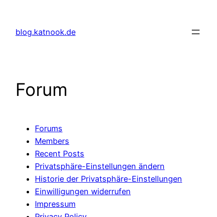
Skip
to
blog.katnook.de
content
Forum
Forums
Members
Recent Posts
Privatsphäre-Einstellungen ändern
Historie der Privatsphäre-Einstellungen
Einwilligungen widerrufen
Impressum
Privacy Policy