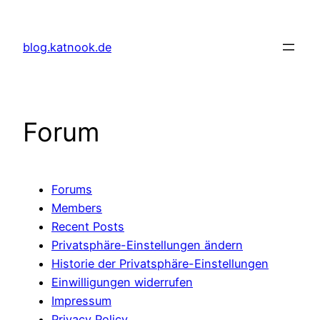
Skip
to
blog.katnook.de
content
Forum
Forums
Members
Recent Posts
Privatsphäre-Einstellungen ändern
Historie der Privatsphäre-Einstellungen
Einwilligungen widerrufen
Impressum
Privacy Policy