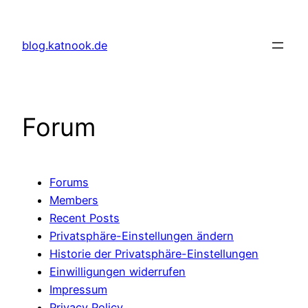
Skip
to
blog.katnook.de
content
Forum
Forums
Members
Recent Posts
Privatsphäre-Einstellungen ändern
Historie der Privatsphäre-Einstellungen
Einwilligungen widerrufen
Impressum
Privacy Policy